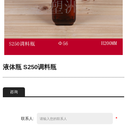
液体瓶 S250调料瓶
咨询
联系人:
*