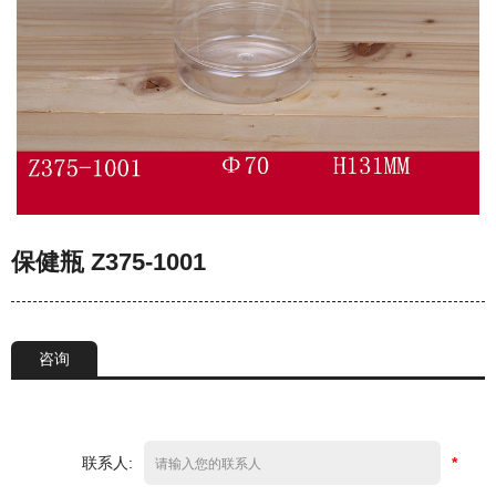
保健瓶 Z375-1001
咨询
联系人:
*